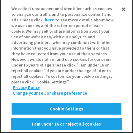
We collect unique personal identifier such as cookies
to analyze our traffic and to personalize content and
鹿児島県
ads. Please click
here
to see more details about how
we use cookies and the retention period of each
cookie. We may sell or share information about your
イワタニ鹿児島(株)
use of our website to/with our analytics and
〒891-0123
advertising partners, who may combine it with other
鹿児島県鹿児島市卸本町8-13
information that you have provided to them or that
099-268-5854
they have collected from your use of their services.
However, we do not set and use cookies for our users
under 16 years of age. Please click “I am under 16 or
reject all cookies” if you are under the age of 16 or to
沖縄県
reject all cookies. To customize your cookie settings,
please click “Cookie Settings”.
マルヰ産業(株)
Privacy Policy
〒900-0002
Change your sell or share preference
沖縄県那覇市曙2-25-24
098-861-1661
Cookie Settings
I am under 16 or reject all cookies